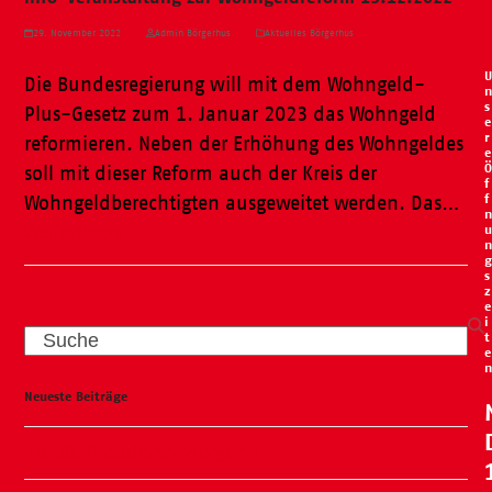
29. November 2022
Admin Börgerhus
Aktuelles Börgerhus
U
Die Bundesregierung will mit dem Wohngeld-
n
s
Plus-Gesetz zum 1. Januar 2023 das Wohngeld
e
r
reformieren. Neben der Erhöhung des Wohngeldes
e
Ö
soll mit dieser Reform auch der Kreis der
f
f
Wohngeldberechtigten ausgeweitet werden. Das…
n
u
Weiterlesen
n
g
s
z
e
i
Search
t
e
n
Neueste Beiträge
15.09. Plauderspaziergang