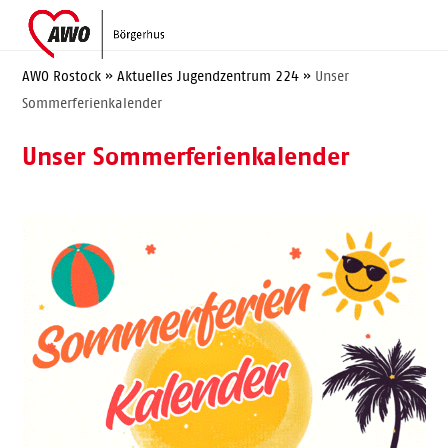
Skip
Open
Close
to
mobile
mobile
content
menu
menu
AWO Rostock
»
Aktuelles Jugendzentrum 224
»
Unser
Sommerferienkalender
Unser Sommerferienkalender