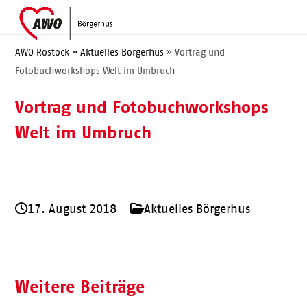
Skip
Open
Close
to
mobile
mobile
content
menu
menu
AWO Rostock
»
Aktuelles Börgerhus
»
Vortrag und
Fotobuchworkshops Welt im Umbruch
Vortrag und Fotobuchworkshops
Welt im Umbruch
17. August 2018
Aktuelles Börgerhus
Weitere Beiträge