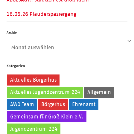
16.06.26 Plauderspaziergang
Archiv
Archiv
Kategorien
Aktuelles Börgerhus
Aktuelles Jugendzentrum 224
Allgemein
AWO Team
Börgerhus
Ehrenamt
Gemeinsam für Groß Klein e.V.
Jugendzentrum 224
Kinder