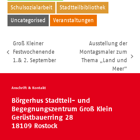
Schulsozialarbeit
Stadtteilbibliothek
Uncategorised
Veranstaltungen
Groß Kleiner
Ausstellung der
Festwochenende
Montagsmaler zum
vorheriger
Nächster
1.& 2. September
Thema „Land und
Beitrag:
Beitrag:
Meer“
Anschrift & Kontakt
Börgerhus Stadtteil- und
Begegnungszentrum Groß Klein
Gerüstbauerring 28
18109 Rostock