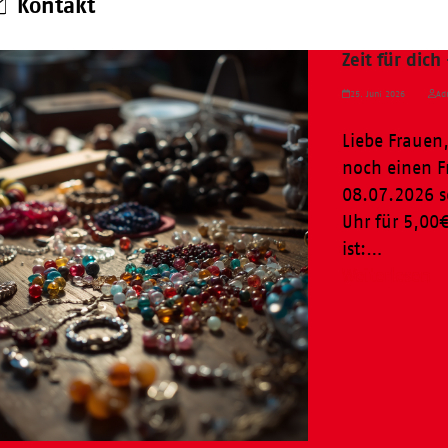
Kontakt
Zeit für dic
25. Juni 2026
Ad
Liebe Frauen,
noch einen 
08.07.2026 s
Uhr für 5,00
ist:…
Weiterlesen