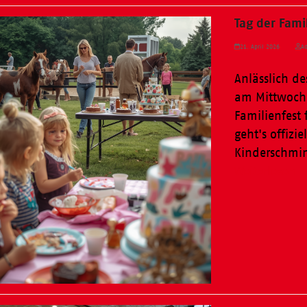
Tag der Fami
21. April 2026
Ad
Anlässlich de
am Mittwoch,
Familienfest 
geht's offizi
Kinderschmi
Weiterlesen