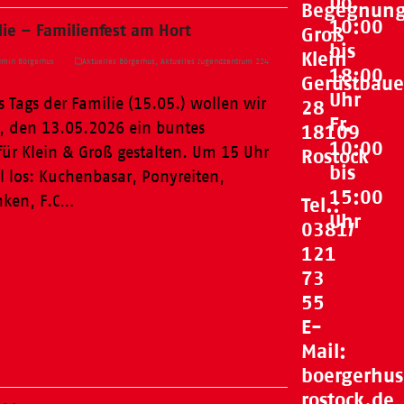
Do.
Begegnung
10:00
lie – Familienfest am Hort
Groß
bis
Klein
min Börgerhus
Aktuelles Börgerhus
,
Aktuelles Jugendzentrum 224
18:00
Gerüstbaue
Uhr
s Tags der Familie (15.05.) wollen wir
28
Fr.
 den 13.05.2026 ein buntes
18109
10:00
für Klein & Groß gestalten. Um 15 Uhr
Rostock
bis
ell los: Kuchenbasar, Ponyreiten,
15:00
nken, F.C…
Tel.:
Uhr
0381/
121
73
55
E-
Mail:
boergerhu
rostock.de