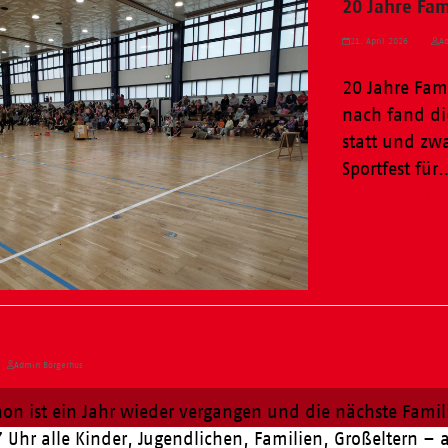
20 Jahre Fam
21. April 2026
Ad
20 Jahre Fami
nach fand di
statt und zwa
Sportfest für
Weiterlesen
Admin Börgerhus
hon ist ein Jahr wieder vergangen und die nächste Fami
Uhr alle Kinder, Jugendlichen, Familien, Großeltern – a