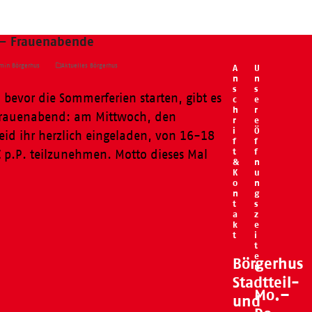
h – Frauenabende
min Börgerhus
Aktuelles Börgerhus
A
U
n
n
s
s
 bevor die Sommerferien starten, gibt es
c
e
h
r
Frauenabend: am Mittwoch, den
r
e
i
Ö
eid ihr herzlich eingeladen, von 16-18
f
f
t
f
€ p.P. teilzunehmen. Motto dieses Mal
&
n
K
u
o
n
n
g
t
s
a
z
k
e
t
i
t
e
Börgerhus
n
Stadtteil-
Mo.–
und