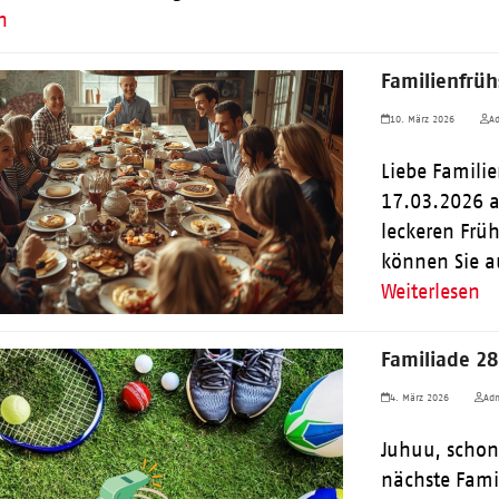
n
Familienfrü
10. März 2026
Ad
Liebe Familie
17.03.2026 a
leckeren Früh
können Sie 
Weiterlesen
Familiade 2
4. März 2026
Adm
Juhuu, schon
nächste Fami