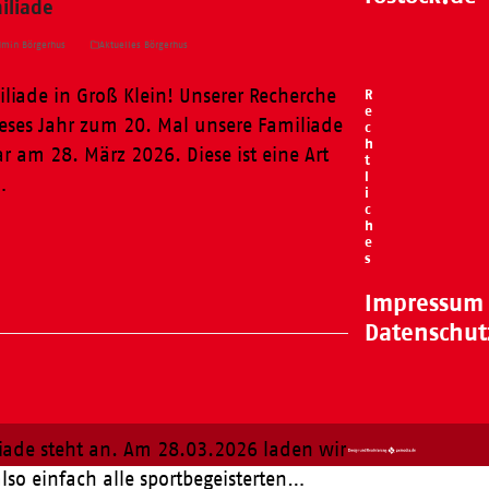
iliade
min Börgerhus
Aktuelles Börgerhus
liade in Groß Klein! Unserer Recherche
R
e
eses Jahr zum 20. Mal unsere Familiade
c
h
r am 28. März 2026. Diese ist eine Art
t
l
…
i
c
h
e
s
Impressum
Datenschut
liade steht an. Am 28.03.2026 laden wir
lso einfach alle sportbegeisterten…