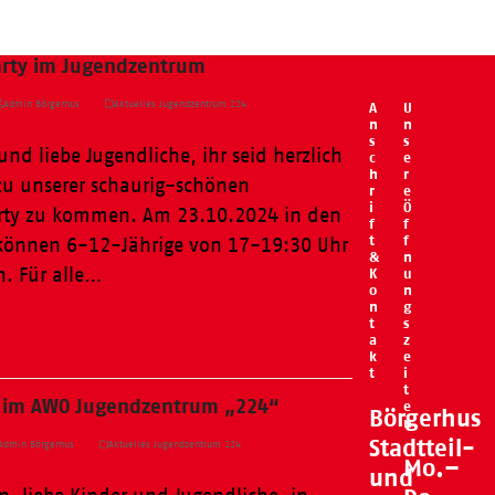
rty im Jugendzentrum
Admin Börgerhus
Aktuelles Jugendzentrum 224
A
U
n
n
s
s
und liebe Jugendliche, ihr seid herzlich
c
e
h
r
zu unserer schaurig-schönen
r
e
i
Ö
rty zu kommen. Am 23.10.2024 in den
f
f
t
f
 können 6-12-Jährige von 17-19:30 Uhr
&
n
n. Für alle…
K
u
o
n
n
g
t
s
a
z
k
e
t
i
t
n im AWO Jugendzentrum „224“
e
Börgerhus
n
Stadtteil-
Admin Börgerhus
Aktuelles Jugendzentrum 224
Mo.–
und