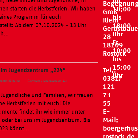
Do.
n, liebe Kinder und Jugendliche, in
Begegnung
10:00
en starten die Herbstferien. Wir haben
Groß
bis
leines Programm für euch
Klein
18:00
ellt: Ab dem 07.10.2024 - 13 Uhr
Gerüstbaue
Uhr
uch…
28
Fr.
18109
10:00
Rostock
bis
15:00
Tel.:
n im Jugendzentrum „224“
Uhr
0381/
Admin Börgerhus
Aktuelles Jugendzentrum 224
121
73
, Jugendliche und Familien, wir freuen
55
ne Herbstferien mit euch! Die
E-
mente findet ihr wie immer unter
Mail:
oder bei uns im Jugendzentrum. Bis
boergerhu
023 könnt…
rostock.de