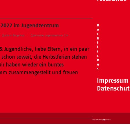
n 2022 im Jugendzentrum
R
e
c
Admin Börgerhus
Aktuelles Jugendzentrum 224
h
t
l
& Jugendliche, liebe Eltern, in ein paar
i
c
 schon soweit, die Herbstferien stehen
h
 Wir haben wieder ein buntes
e
s
amm zusammengestellt und freuen
Impressum
Datenschut