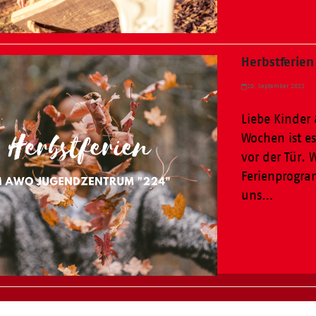
Herbstferie
20. September 2022
Liebe Kinder 
Wochen ist es
vor der Tür.
Ferienprogr
uns…
Weiterlesen