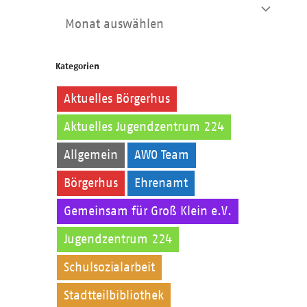
Archiv
Kategorien
Aktuelles Börgerhus
Aktuelles Jugendzentrum 224
Allgemein
AWO Team
Börgerhus
Ehrenamt
Gemeinsam für Groß Klein e.V.
Jugendzentrum 224
Kinder
Schulsozialarbeit
Stadtteilbibliothek