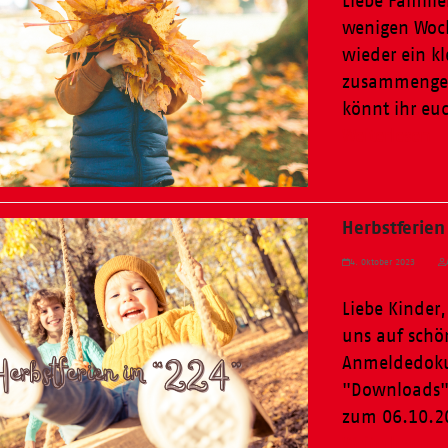
Liebe Familie
wenigen Woch
wieder ein k
zusammengest
könnt ihr e
Weiterlesen
Herbstferie
4. Oktober 2023
Liebe Kinder
uns auf schö
Anmeldedoku
"Downloads" 
zum 06.10.2
Weiterlesen