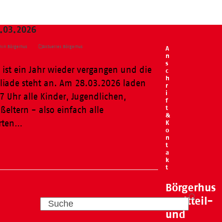
8.03.2026
in Börgerhus
Aktuelles Börgerhus
A
n
s
 ist ein Jahr wieder vergangen und die
c
h
liade steht an. Am 28.03.2026 laden
r
i
7 Uhr alle Kinder, Jugendlichen,
f
t
ßeltern - also einfach alle
&
erten…
K
o
n
t
a
k
t
Börgerhus
Stadtteil-
Search
und