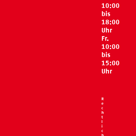
10:00
bis
18:00
Uhr
Fr.
10:00
bis
15:00
Uhr
R
e
c
h
t
l
i
c
h