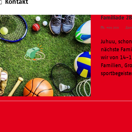
Kontakt
Familiade 2
4. März 2026
Adm
Juhuu, schon
nächste Fami
wir von 14-1
Familien, Gro
sportbegeist
Weiterlesen