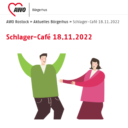
Skip
Open
Close
to
mobile
mobile
content
menu
menu
AWO Rostock
»
Aktuelles Börgerhus
»
Schlager-Café 18.11.2022
Schlager-Café 18.11.2022