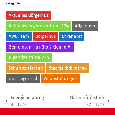
Kategorien
Aktuelles Börgerhus
Aktuelles Jugendzentrum 224
Allgemein
AWO Team
Börgerhus
Ehrenamt
Gemeinsam für Groß Klein e.V.
Jugendzentrum 224
Kinder
Schulsozialarbeit
Stadtteilbibliothek
Uncategorised
Veranstaltungen
Energieberatung
Männerfrühstück
vorheriger
Nächster
9.11.22
22.11.22
Beitrag:
Beitrag: