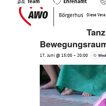
Team
Ehrenamt
Skip
to
Diese Vera
content
Tanz
Bewegungsrau
17. Juni @ 15:00
-
20:00
Wied