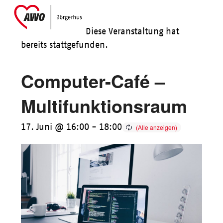
Skip
Open
Close
to
mobile
mobile
Diese Veranstaltung hat
content
menu
menu
bereits stattgefunden.
Computer-Café –
Multifunktionsraum
17. Juni @ 16:00
-
18:00