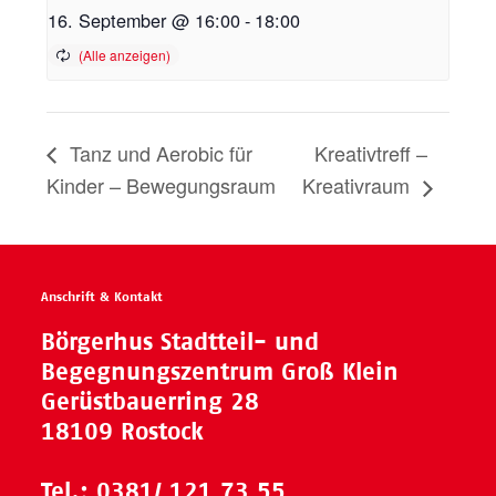
16. September @ 16:00
-
18:00
Tanz und Aerobic für
Kreativtreff –
Kinder – Bewegungsraum
Kreativraum
Anschrift & Kontakt
Börgerhus Stadtteil- und
Begegnungszentrum Groß Klein
Gerüstbauerring 28
18109 Rostock
Tel.:
0381/ 121 73 55