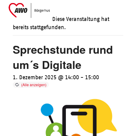
Skip
Open
Close
to
mobile
mobile
Diese Veranstaltung hat
content
menu
menu
bereits stattgefunden.
Sprechstunde rund
um´s Digitale
1. Dezember 2025 @ 14:00
-
15:00