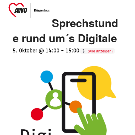
Skip
Open
Close
to
mobile
mobile
Sprechstund
content
menu
menu
e rund um´s Digitale
5. Oktober @ 14:00
-
15:00