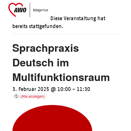
Skip
Open
Close
to
mobile
mobile
Diese Veranstaltung hat
content
menu
menu
bereits stattgefunden.
Sprachpraxis
Deutsch im
Multifunktionsraum
3. Februar 2025 @ 10:00
-
11:30