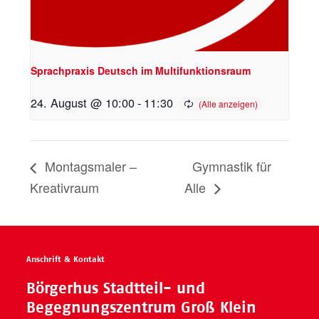
Sprachpraxis Deutsch im Multifunktionsraum
24. August @ 10:00
-
11:30
Montagsmaler –
Gymnastik für
Kreativraum
Alle
Anschrift & Kontakt
Börgerhus Stadtteil- und
Begegnungszentrum Groß Klein