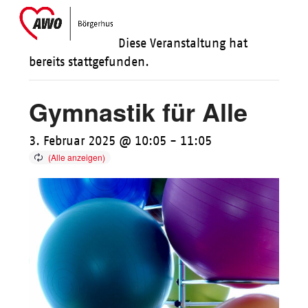
Skip
Open
Close
to
mobile
mobile
Diese Veranstaltung hat
content
menu
menu
bereits stattgefunden.
Gymnastik für Alle
3. Februar 2025 @ 10:05
-
11:05