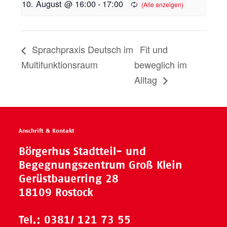
10. August @ 16:00
-
17:00
Sprachpraxis Deutsch im
Fit und
Multifunktionsraum
beweglich im
Alltag
Anschrift & Kontakt
Börgerhus Stadtteil- und
Begegnungszentrum Groß Klein
Gerüstbauerring 28
18109 Rostock
Tel.:
0381/ 121 73 55