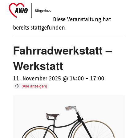
Skip
Open
Close
to
mobile
mobile
Diese Veranstaltung hat
content
menu
menu
bereits stattgefunden.
Fahrradwerkstatt –
Werkstatt
11. November 2025 @ 14:00
-
17:00