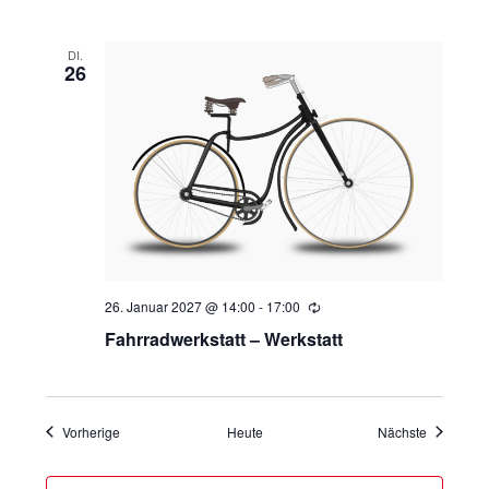
DI.
26
26. Januar 2027 @ 14:00
-
17:00
Wiederholung
Fahrradwerkstatt – Werkstatt
Veranstaltungen
Veranstal
Vorherige
Heute
Nächste