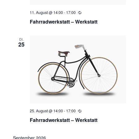
a
11. August @ 14:00
-
17:00
Wiederholung
l
Fahrradwerkstatt – Werkstatt
t
DI.
25
u
n
g
e
n
25. August @ 14:00
-
17:00
Wiederholung
Fahrradwerkstatt – Werkstatt
September 2026