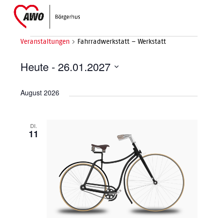
Skip
Open
Close
to
mobile
mobile
content
menu
menu
Veranstaltungen
Fahrradwerkstatt – Werkstatt
V
Heute
 - 
26.01.2027
e
Datum
August 2026
wählen.
r
a
DI.
11
n
s
t