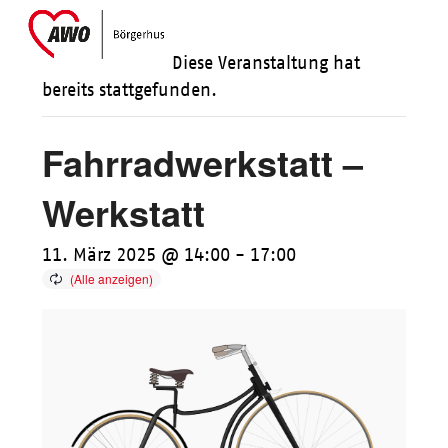
Skip
Open
Close
to
mobile
mobile
Diese Veranstaltung hat
content
menu
menu
bereits stattgefunden.
Fahrradwerkstatt –
Werkstatt
11. März 2025 @ 14:00
-
17:00