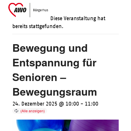
Skip
Open
Close
to
mobile
mobile
Diese Veranstaltung hat
content
menu
menu
bereits stattgefunden.
Bewegung und
Entspannung für
Senioren –
Bewegungsraum
24. Dezember 2025 @ 10:00
-
11:00