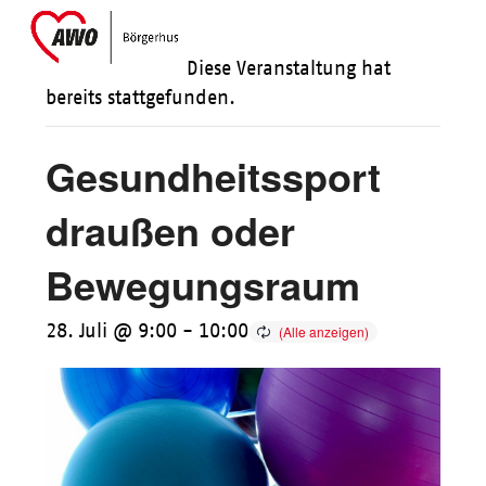
Skip
Open
Close
to
mobile
mobile
Diese Veranstaltung hat
content
menu
menu
bereits stattgefunden.
Gesundheitssport
draußen oder
Bewegungsraum
28. Juli @ 9:00
-
10:00