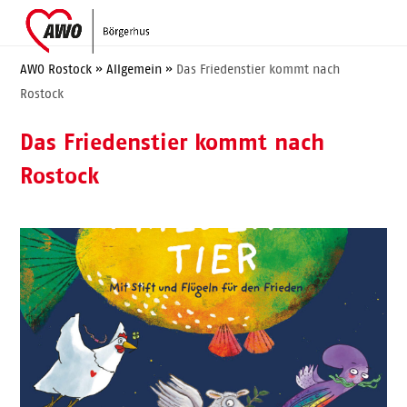
Skip
Open
Close
to
mobile
mobile
content
menu
menu
AWO Rostock
»
Allgemein
»
Das Friedenstier kommt nach
Rostock
Das Friedenstier kommt nach
Rostock