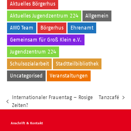
Aktuelles Börgerhus
Aktuelles Jugendzentrum 224
Allgemein
AWO Team
Börgerhus
Ehrenamt
Gemeinsam für Groß Klein e.V.
Jugendzentrum 224
Kinder
Schulsozialarbeit
Stadtteilbibliothek
Uncategorised
Veranstaltungen
Internationaler Frauentag – Rosige
Tanzcafé
Nächster
vorheriger
Zeiten?
Beitrag:
Beitrag:
Anschrift & Kontakt