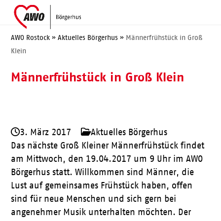
Skip
Open
Close
to
mobile
mobile
content
menu
menu
AWO Rostock
»
Aktuelles Börgerhus
»
Männerfrühstück in Groß
Klein
Männerfrühstück in Groß Klein
3. März 2017
Aktuelles Börgerhus
Das nächste Groß Kleiner Männerfrühstück findet
am Mittwoch, den 19.04.2017 um 9 Uhr im AWO
Börgerhus statt. Willkommen sind Männer, die
Lust auf gemeinsames Frühstück haben, offen
sind für neue Menschen und sich gern bei
angenehmer Musik unterhalten möchten. Der