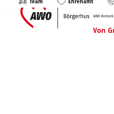
Team
Ehrenamt
Skip
to
AWO Rostock
content
Von G