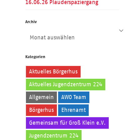
16.06.26 Plauderspaziergang
Archiv
Archiv
Kategorien
Aktuelles Börgerhus
Aktuelles Jugendzentrum 224
Allgemein
AWO Team
Börgerhus
Ehrenamt
Gemeinsam für Groß Klein e.V.
Jugendzentrum 224
Kinder