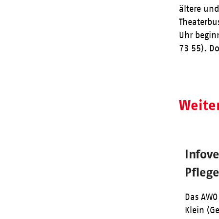
ältere un
Theaterbu
Uhr beginn
73 55). D
Weite
Infov
Pfleg
Das AWO 
Klein (G