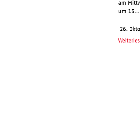
am Mitt
um 15…
26. Okt
Weiterle