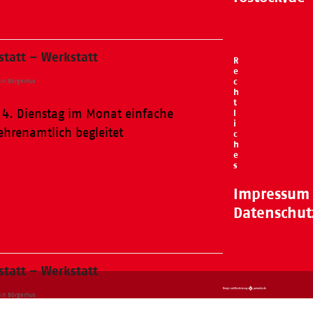
tatt – Werkstatt
R
e
c
in Börgerhus
h
t
 4. Dienstag im Monat einfache
l
i
ehrenamtlich begleitet
c
h
e
s
Impressum
Datenschut
tatt – Werkstatt
in Börgerhus