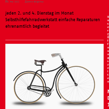
3. Mai 2022
Admin Börgerhus
jeden 2. und 4. Dienstag im Monat
U
Selbsthilfefahrradwerkstatt einfache Reparaturen
n
s
ehrenamtlich begleitet
e
r
Weiterlesen
e
Ö
f
f
n
u
n
g
s
z
e
i
t
e
n