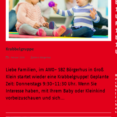
Krabbelgruppe
3. Februar 2026
Admin Börgerhus
Liebe Familien, im AWO- SBZ Börgerhus in Groß
R
Klein startet wieder eine Krabbelgruppe! Geplante
e
c
Zeit: Donnerstags 9:30-11:30 Uhr. Wenn Sie
h
t
Interesse haben, mit Ihrem Baby oder Kleinkind
l
vorbeizuschauen und sich…
i
c
Weiterlesen
h
e
s