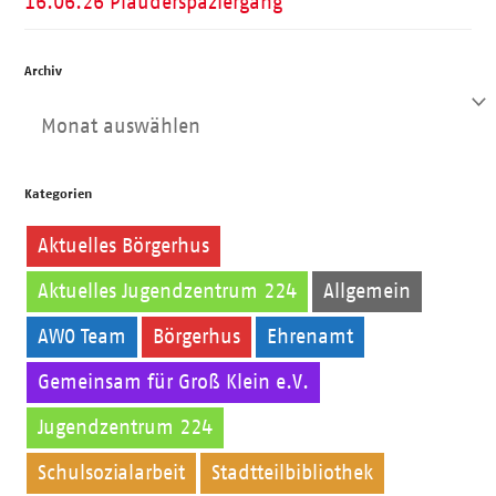
16.06.26 Plauderspaziergang
Archiv
Archiv
Kategorien
Aktuelles Börgerhus
Aktuelles Jugendzentrum 224
Allgemein
AWO Team
Börgerhus
Ehrenamt
Gemeinsam für Groß Klein e.V.
Jugendzentrum 224
Kinder
Schulsozialarbeit
Stadtteilbibliothek