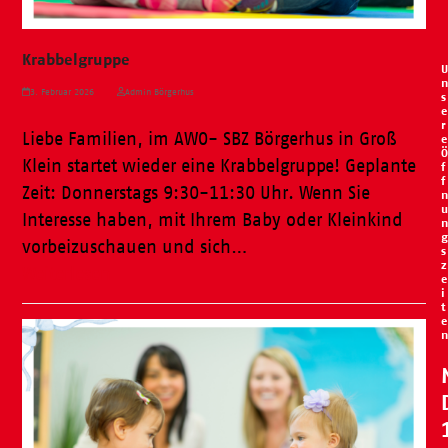
Krabbelgruppe
U
n
3. Februar 2026
Admin Börgerhus
s
e
r
Liebe Familien, im AWO- SBZ Börgerhus in Groß
e
Ö
Klein startet wieder eine Krabbelgruppe! Geplante
f
f
Zeit: Donnerstags 9:30-11:30 Uhr. Wenn Sie
n
u
Interesse haben, mit Ihrem Baby oder Kleinkind
n
g
vorbeizuschauen und sich…
s
z
Weiterlesen
e
i
t
e
n