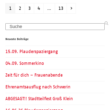
Seite
Seite
Seite
Seite
Seite
Vorwärts
1
2
3
4
…
13
Search
Neueste Beiträge
15.09. Plauderspaziergang
04.09. Sommerkino
Zeit für dich – Frauenabende
Ehrenamtsausflug nach Schwerin
ABGESAGT!! Stadtteilfest Groß Klein