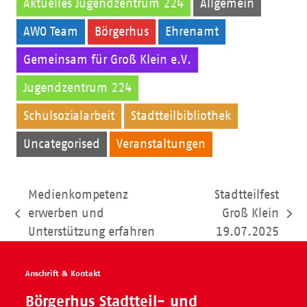
Aktuelles Jugendzentrum 224
Allgemein
AWO Team
Börgerhus
Ehrenamt
Gemeinsam für Groß Klein e.V.
Jugendzentrum 224
Kinder
Schulsozialarbeit
Stadtteilbibliothek
Uncategorised
Veranstaltungen
Medienkompetenz
Stadtteilfest
erwerben und
Groß Klein
vorheriger
Nächster
Unterstützung erfahren
19.07.2025
Beitrag:
Beitrag:
Anschrift & Kontakt
Börgerhus Stadtteil- und