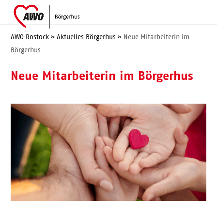
Skip
Open
Close
to
mobile
mobile
content
menu
menu
AWO Rostock
»
Aktuelles Börgerhus
»
Neue Mitarbeiterin im
Börgerhus
Neue Mitarbeiterin im Börgerhus