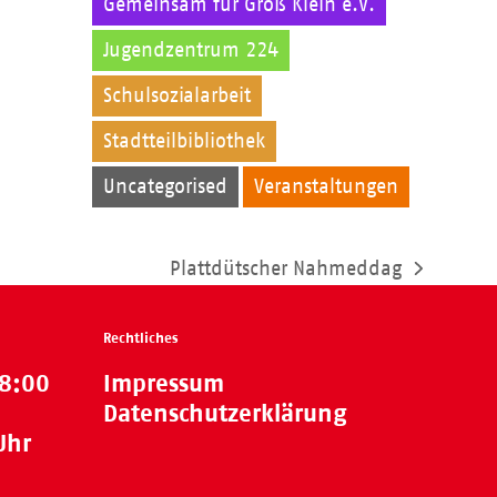
Gemeinsam für Groß Klein e.V.
Jugendzentrum 224
Kinder
Schulsozialarbeit
Stadtteilbibliothek
Uncategorised
Veranstaltungen
Plattdütscher Nahmeddag
Nächster
Beitrag:
Rechtliches
18:00
Impressum
Datenschutzerklärung
Uhr