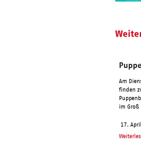
Weite
Puppe
Am Dien
finden z
Puppenb
im Groß 
17. Apri
Weiterle