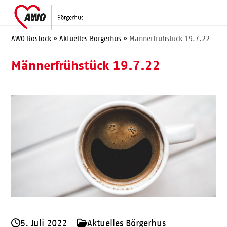
Skip
Open
Close
to
mobile
mobile
content
menu
menu
AWO Rostock
»
Aktuelles Börgerhus
»
Männerfrühstück 19.7.22
Männerfrühstück 19.7.22
5. Juli 2022
Aktuelles Börgerhus