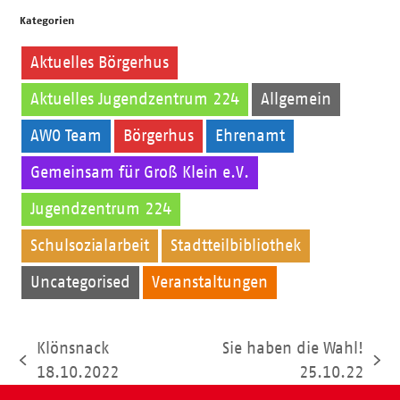
Kategorien
Aktuelles Börgerhus
Aktuelles Jugendzentrum 224
Allgemein
AWO Team
Börgerhus
Ehrenamt
Gemeinsam für Groß Klein e.V.
Jugendzentrum 224
Kinder
Schulsozialarbeit
Stadtteilbibliothek
Uncategorised
Veranstaltungen
Klönsnack
Sie haben die Wahl!
vorheriger
Nächster
18.10.2022
25.10.22
Beitrag:
Beitrag: