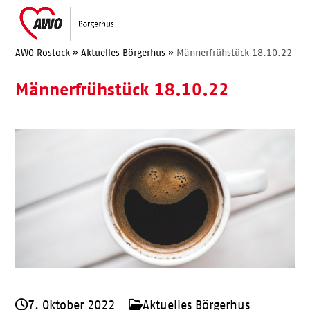
Skip
Open
Close
to
mobile
mobile
content
menu
menu
AWO Rostock
»
Aktuelles Börgerhus
»
Männerfrühstück 18.10.22
Männerfrühstück 18.10.22
7. Oktober 2022
Aktuelles Börgerhus