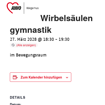
Skip
Open
Close
to
mobile
mobile
Wirbelsäulen
content
menu
menu
gymnastik
27. März 2028 @ 18:30
-
19:30
im Bewegungsraum
Zum Kalender hinzufügen
DETAILS
Datum: