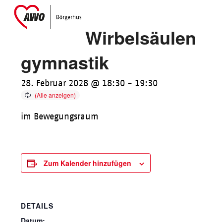
Skip
Open
Close
to
mobile
mobile
Wirbelsäulen
content
menu
menu
gymnastik
28. Februar 2028 @ 18:30
-
19:30
im Bewegungsraum
Zum Kalender hinzufügen
DETAILS
Datum: