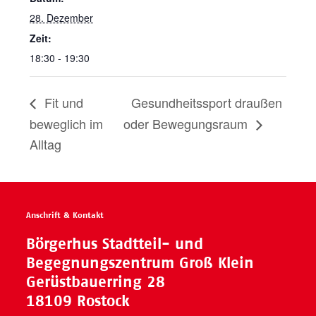
28. Dezember
Zeit:
18:30 - 19:30
Fit und
Gesundheitssport draußen
beweglich im
oder Bewegungsraum
Alltag
Anschrift & Kontakt
Börgerhus Stadtteil- und
Begegnungszentrum Groß Klein
Gerüstbauerring 28
18109 Rostock