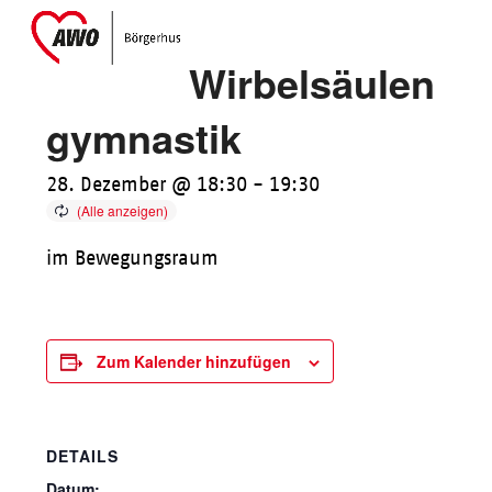
Skip
Open
Close
to
mobile
mobile
Wirbelsäulen
content
menu
menu
gymnastik
28. Dezember @ 18:30
-
19:30
im Bewegungsraum
Zum Kalender hinzufügen
DETAILS
Datum: