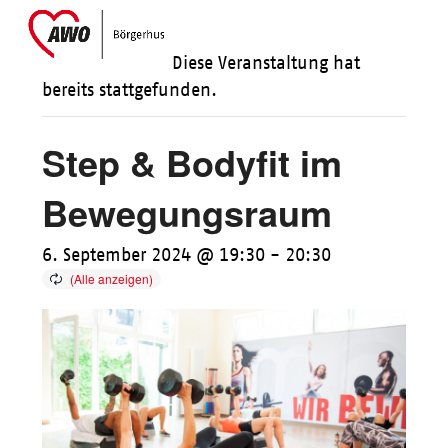
Skip
Open
Close
to
mobile
mobile
Diese Veranstaltung hat
content
menu
menu
bereits stattgefunden.
Step & Bodyfit im
Bewegungsraum
6. September 2024 @ 19:30
-
20:30