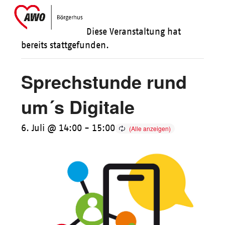
Skip
Open
Close
to
mobile
mobile
Diese Veranstaltung hat
content
menu
menu
bereits stattgefunden.
Sprechstunde rund
um´s Digitale
6. Juli @ 14:00
-
15:00