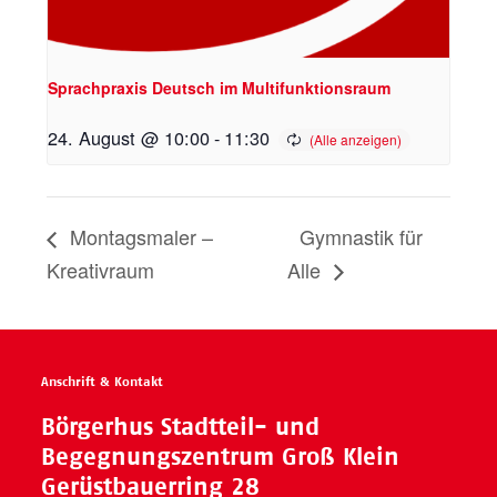
Sprachpraxis Deutsch im Multifunktionsraum
24. August @ 10:00
-
11:30
Montagsmaler –
Gymnastik für
Kreativraum
Alle
Anschrift & Kontakt
Börgerhus Stadtteil- und
Begegnungszentrum Groß Klein
Gerüstbauerring 28