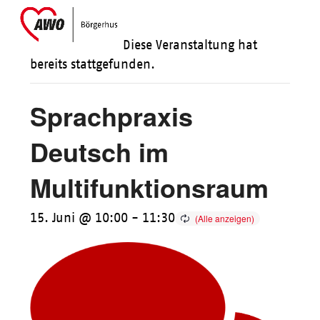
Skip
Open
Close
to
mobile
mobile
Diese Veranstaltung hat
content
menu
menu
bereits stattgefunden.
Sprachpraxis
Deutsch im
Multifunktionsraum
15. Juni @ 10:00
-
11:30