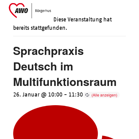
Skip
Open
Close
to
mobile
mobile
Diese Veranstaltung hat
content
menu
menu
bereits stattgefunden.
Sprachpraxis
Deutsch im
Multifunktionsraum
26. Januar @ 10:00
-
11:30