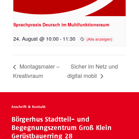
Sprachpraxis Deutsch im Multifunktionsraum
24. August @ 10:00
-
11:30
Montagsmaler –
Sicher im Netz und
Kreativraum
digital mobil
Anschrift & Kontakt
Börgerhus Stadtteil- und
Begegnungszentrum Groß Klein
Gerüstbauerring 28