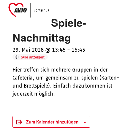
Skip
Open
Close
to
mobile
mobile
Spiele-
content
menu
menu
Nachmittag
29. Mai 2028 @ 13:45
-
15:45
Hier treffen sich mehrere Gruppen in der
Cafeteria, um gemeinsam zu spielen (Karten-
und Brettspiele). Einfach dazukommen ist
jederzeit möglich!
Zum Kalender hinzufügen