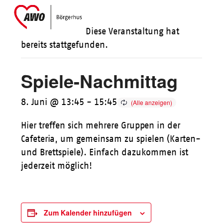
Skip
Open
Close
to
mobile
mobile
Diese Veranstaltung hat
content
menu
menu
bereits stattgefunden.
Spiele-Nachmittag
8. Juni @ 13:45
-
15:45
Hier treffen sich mehrere Gruppen in der
Cafeteria, um gemeinsam zu spielen (Karten-
und Brettspiele). Einfach dazukommen ist
jederzeit möglich!
Zum Kalender hinzufügen