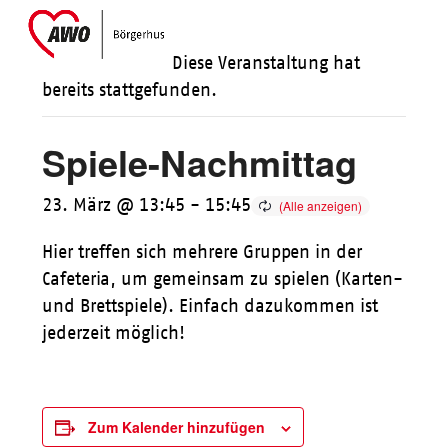
Skip
Open
Close
to
mobile
mobile
Diese Veranstaltung hat
content
menu
menu
bereits stattgefunden.
Spiele-Nachmittag
23. März @ 13:45
-
15:45
Hier treffen sich mehrere Gruppen in der
Cafeteria, um gemeinsam zu spielen (Karten-
und Brettspiele). Einfach dazukommen ist
jederzeit möglich!
Zum Kalender hinzufügen