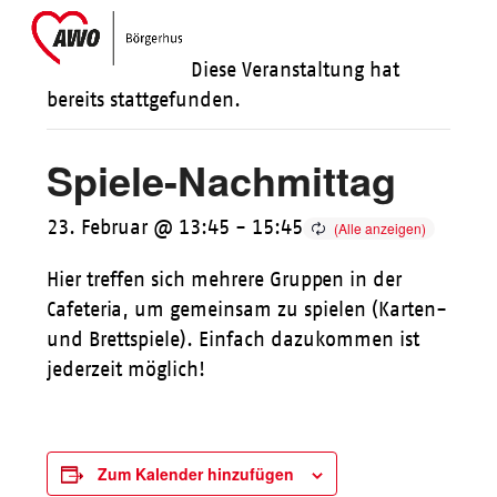
Skip
Open
Close
to
mobile
mobile
Diese Veranstaltung hat
content
menu
menu
bereits stattgefunden.
Spiele-Nachmittag
23. Februar @ 13:45
-
15:45
Hier treffen sich mehrere Gruppen in der
Cafeteria, um gemeinsam zu spielen (Karten-
und Brettspiele). Einfach dazukommen ist
jederzeit möglich!
Zum Kalender hinzufügen