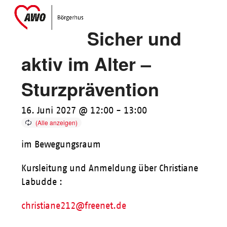
Skip
Open
Close
to
mobile
mobile
Sicher und
content
menu
menu
aktiv im Alter –
Sturzprävention
16. Juni 2027 @ 12:00
-
13:00
im Bewegungsraum
Kursleitung und Anmeldung über Christiane
Labudde :
christiane212@freenet.de