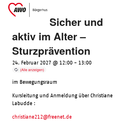
Skip
Open
Close
to
mobile
mobile
Sicher und
content
menu
menu
aktiv im Alter –
Sturzprävention
24. Februar 2027 @ 12:00
-
13:00
im Bewegungsraum
Kursleitung und Anmeldung über Christiane
Labudde :
christiane212@freenet.de