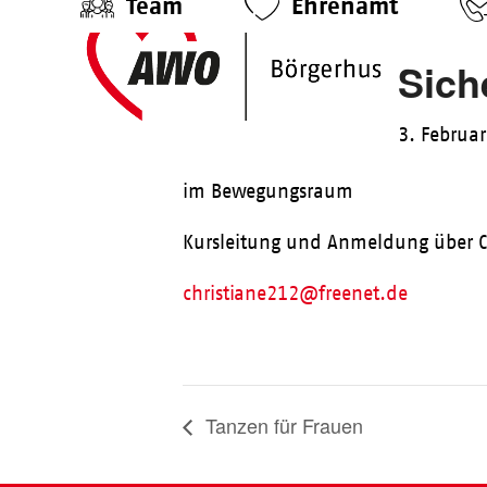
Team
Ehrenamt
Skip
to
Sich
content
3. Februa
im Bewegungsraum
Kursleitung und Anmeldung über C
christiane212@freenet.de
Tanzen für Frauen