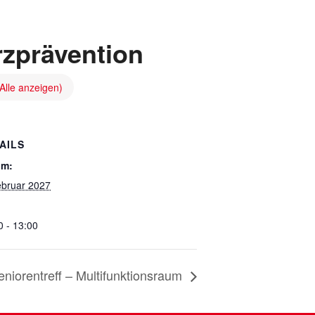
rzprävention
(Alle anzeigen)
AILS
um:
ebruar 2027
0 - 13:00
eniorentreff – Multifunktionsraum