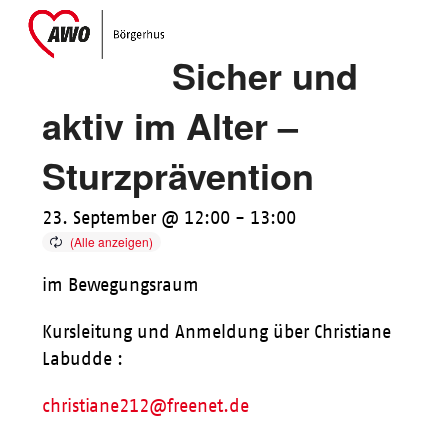
Skip
Open
Close
to
mobile
mobile
Sicher und
content
menu
menu
aktiv im Alter –
Sturzprävention
23. September @ 12:00
-
13:00
im Bewegungsraum
Kursleitung und Anmeldung über Christiane
Labudde :
christiane212@freenet.de