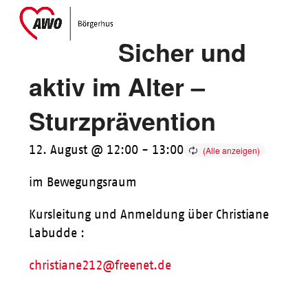
Skip
Open
Close
to
mobile
mobile
Sicher und
content
menu
menu
aktiv im Alter –
Sturzprävention
12. August @ 12:00
-
13:00
im Bewegungsraum
Kursleitung und Anmeldung über Christiane
Labudde :
christiane212@freenet.de