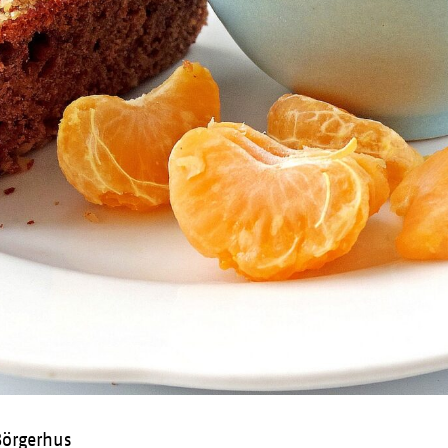
Börgerhus