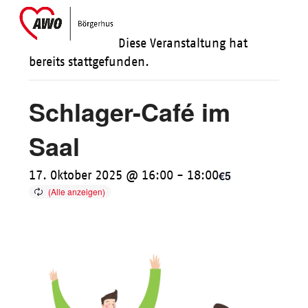
Skip
Open
Close
to
mobile
mobile
Diese Veranstaltung hat
content
menu
menu
bereits stattgefunden.
Schlager-Café im
Saal
€5
17. Oktober 2025 @ 16:00
-
18:00