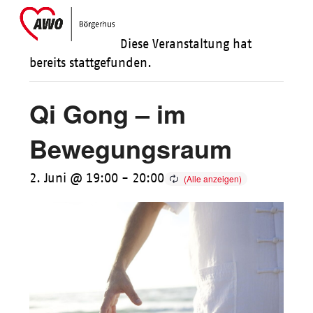
Skip
Open
Close
to
mobile
mobile
Diese Veranstaltung hat
content
menu
menu
bereits stattgefunden.
Qi Gong – im
Bewegungsraum
2. Juni @ 19:00
-
20:00