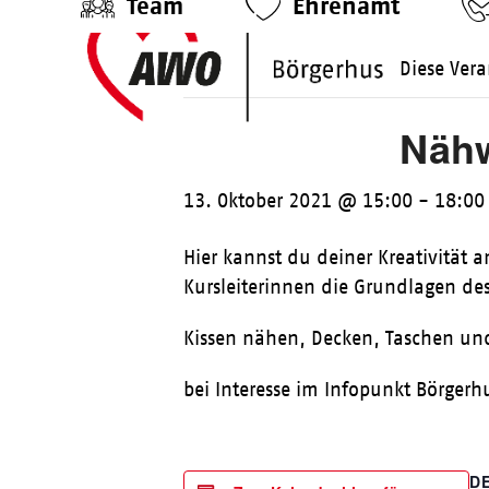
Team
Ehrenamt
Skip
to
Diese Vera
content
Nähw
13. Oktober 2021 @ 15:00
-
18:00
Hier kannst du deiner Kreativität
Kursleiterinnen die Grundlagen des
Kissen nähen, Decken, Taschen u
bei Interesse im Infopunkt Börger
D