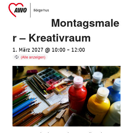
Skip
Open
Close
to
mobile
mobile
Montagsmale
content
menu
menu
r – Kreativraum
1. März 2027 @ 10:00
-
12:00