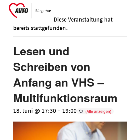
Skip
Open
Close
to
mobile
mobile
Diese Veranstaltung hat
content
menu
menu
bereits stattgefunden.
Lesen und
Schreiben von
Anfang an VHS –
Multifunktionsraum
18. Juni @ 17:30
-
19:00